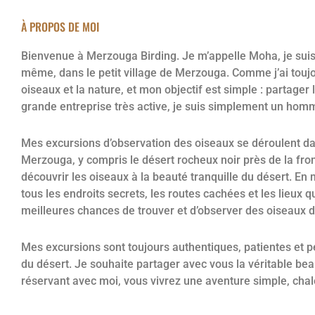
À PROPOS DE MOI
Guide local
Bienvenue à Merzouga Birding. Je m’appelle Moha, je suis gui
même, dans le petit village de Merzouga. Comme j’ai toujou
Je vous guiderai dans un voyage à la recherche
oiseaux et la nature, et mon objectif est simple : partager 
grande entreprise très active, je suis simplement un homm
Mes excursions d’observation des oiseaux se déroulent da
Merzouga, y compris le désert rocheux noir près de la fron
découvrir les oiseaux à la beauté tranquille du désert. En
tous les endroits secrets, les routes cachées et les lieux
meilleures chances de trouver et d’observer des oiseaux d
Mes excursions sont toujours authentiques, patientes et 
du désert. Je souhaite partager avec vous la véritable bea
réservant avec moi, vous vivrez une aventure simple, chal