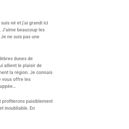
x à Merzouga
uis né et j’ai grandi ici
n. J’aime beaucoup les
que vous souhaitez observer. N'hésitez pas à me
. Je ne suis pas une
élèbres dunes de
allient le plaisir de
ment la région. Je connais
 vous offre les
 huppée…
 profiterons paisiblement
t inoubliable. En