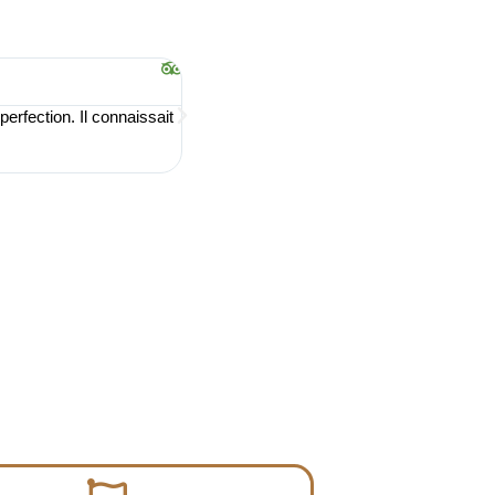
Birgit M





rfection. Il connaissait
Ce fut un plaisir de passer une journée à 
des oiseaux du désert. Il est étonnant de 
pizza berbère de sa femme pour le déjeune