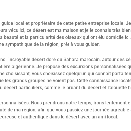
 d'observation des oiseau
de local et propriétaire de cette petite entreprise locale. Je s
rs vécu ici, ce désert est ma maison et je le connais très bie
 des oiseaux du désert et vous aiderai à trouver tous ceux 
la beauté et la particularité des oiseaux qui ont élu domicile ici
contacter.
e sympathique de la région, prêt à vous guider.
Contactez-nous
ns l’incroyable désert doré du Sahara marocain, autour des c
tière algérienne. Je propose des excursions personnalisées qui 
 me choisissant, vous choisissez quelqu’un qui connaît parfaite
 que les grands groupes ne voient pas. Cette connaissance locale
u désert particuliers, comme le bruant du désert et l’alouette
personnalisées. Nous prendrons notre temps, irons lentement et
uté de ma région, afin que vous passiez une journée agréable e
eureuse et authentique dans le désert avec un ami local.