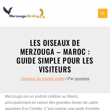
Aller
au
contenu
LES OISEAUX DE
MERZOUGA – MAROC :
GUIDE SIMPLE POUR LES
VISITEURS
Oiseaux du monde entier
/ Par
youness
Merzouga est un endroit célèbre au Maroc,
principalement en raison des grandes dunes de sable
appelées Erg Chebbi. C’est comme une porte d’entrée